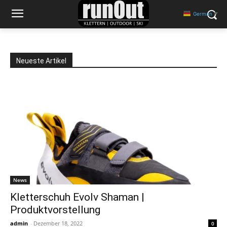
German
▼
Neueste Artikel
News
Kletterschuh Evolv Shaman |
Produktvorstellung
admin
-
Dezember 18, 2022
0