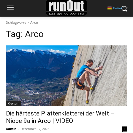
German
▼
Schlagworte
Arco
Tag:
Arco
Klettern
Die härteste Plattenkletterei der Welt –
Niobe 9a in Arco | VIDEO
admin
-
Dezember 17, 2025
0