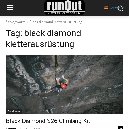
German
▼
Schlagworte
Black diamond kletterausrüstung
Tag:
black diamond
kletterausrüstung
Produkte
Black Diamond S26 Climbing Kit
admin
-
März 11, 2026
0