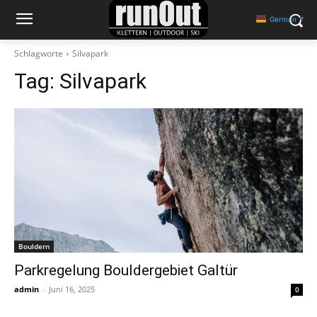
German
▼
Schlagworte
Silvapark
Tag:
Silvapark
Bouldern
Parkregelung Bouldergebiet Galtür
admin
-
Juni 16, 2025
0