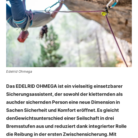
Edelrid Ohmega
Das EDELRID OHMEGA ist ein vielseitig einsetzbarer
Sicherungsassistent, der sowohl
der
kletternden
als
auch
der
sichernden
Person
eine
neue
Dimension
in
Sachen
Sicherheit
und
Komfort
eröffnet.
Es
gleicht
den
Gewichtsunterschied
einer
Seilschaft
in
drei
Bremsstufen
aus und
reduziert
dank
integrierter
Rolle
die
Reibung
in der ersten Zwischensicherung. Mit