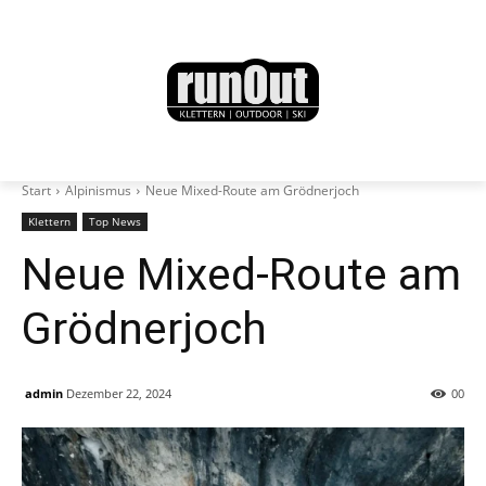
Start
Alpinismus
Neue Mixed-Route am Grödnerjoch
Klettern
Top News
Neue Mixed-Route am
Grödnerjoch
admin
Dezember 22, 2024
0
0