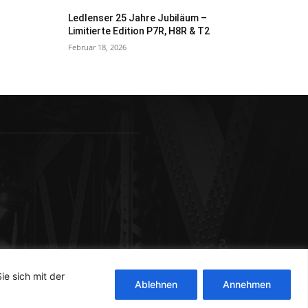
Ledlenser 25 Jahre Jubiläum –
Limitierte Edition P7R, H8R & T2
Februar 18, 2026
ie sich mit der
Ablehnen
Annehmen
letter
Kontakt
Datenschutzerklärung
Impressum