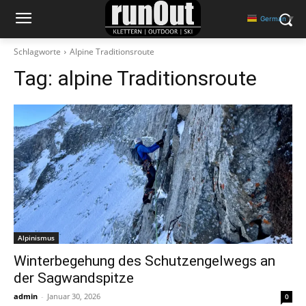
German
▼
Schlagworte
Alpine Traditionsroute
Tag:
alpine Traditionsroute
Alpinismus
Winterbegehung des Schutzengelwegs an
der Sagwandspitze
admin
-
Januar 30, 2026
0