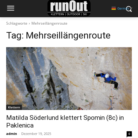
German
▼
Schlagworte
Mehrseillängenroute
Tag:
Mehrseillängenroute
Klettern
Matilda Söderlund klettert Spomin (8c) in
Paklenica
admin
-
Dezember 19, 2025
0