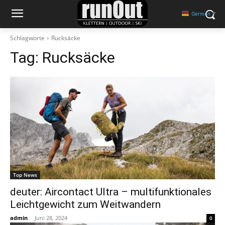
German
▼
Schlagworte
Rucksäcke
Tag:
Rucksäcke
Top News
deuter: Aircontact Ultra – multifunktionales
Leichtgewicht zum Weitwandern
admin
-
Juni 28, 2024
0