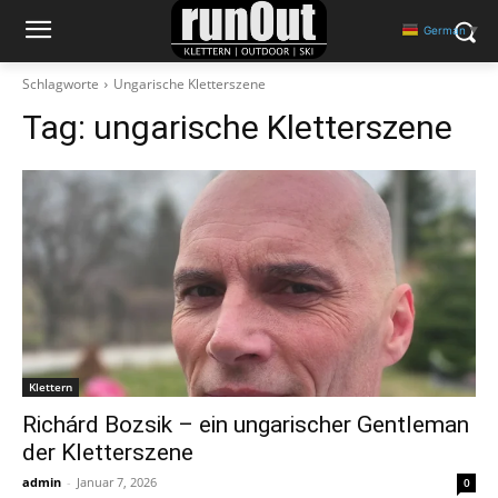
German
▼
Schlagworte
Ungarische Kletterszene
Tag:
ungarische Kletterszene
Klettern
Richárd Bozsik – ein ungarischer Gentleman
der Kletterszene
admin
-
Januar 7, 2026
0