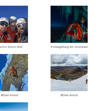
rchiv Simon Gietl
Erstbegehung am Jirishanka
©Dani Arnold
©Dani Arnold