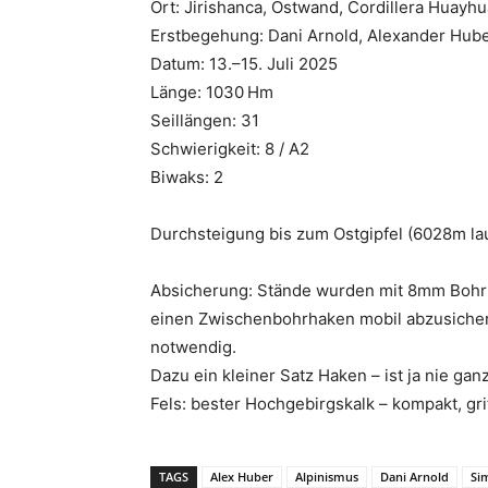
Ort: Jirishanca, Ostwand, Cordillera Huayh
Erstbegehung: Dani Arnold, Alexander Hube
Datum: 13.–15. Juli 2025
Länge: 1030 Hm
Seillängen: 31
Schwierigkeit: 8 / A2
Biwaks: 2
Durchsteigung bis zum Ostgipfel (6028m lau
Absicherung: Stände wurden mit 8mm Bohrhak
einen Zwischenbohrhaken mobil abzusichern
notwendig.
Dazu ein kleiner Satz Haken – ist ja nie gan
Fels: bester Hochgebirgskalk – kompakt, gri
TAGS
Alex Huber
Alpinismus
Dani Arnold
Si