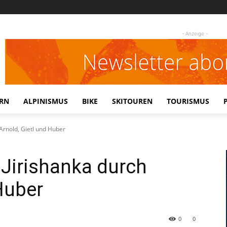
- Anzeige -
RN
ALPINISMUS
BIKE
SKITOUREN
TOURISMUS
Arnold, Gietl und Huber
Jirishanka durch
Huber
0
0