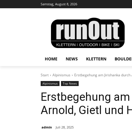
Samstag, August 8, 2026
HOME
NEWS
KLETTERN
BOULDE
Start
Alpinismus
Erstbegehung am Jirishanka durch 
Alpinismus
Top News
Erstbegehung am 
Arnold, Gietl und 
admin
Juli 28, 2025