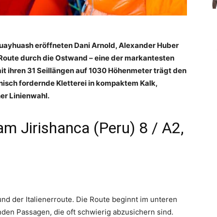
Huayhuash eröffneten Dani Arnold, Alexander Huber
e Route durch die Ostwand – eine der markantesten
mit ihren 31 Seillängen auf 1030 Höhenmeter trägt den
chnisch fordernde Kletterei in kompaktem Kalk,
er Linienwahl.
 am Jirishanca (Peru) 8 / A2,
und der Italienerroute. Die Route beginnt im unteren
nden Passagen, die oft schwierig abzusichern sind.