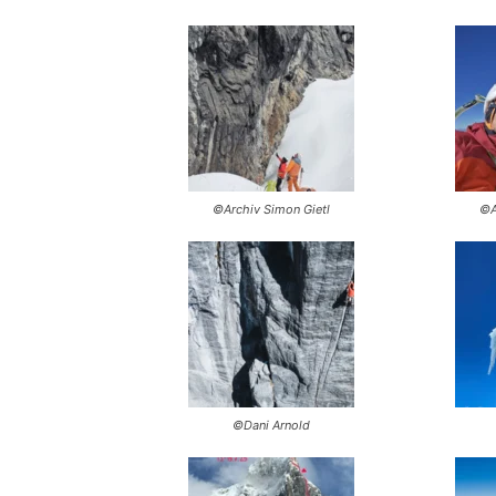
©Archiv Simon Gietl
©A
©Dani Arnold