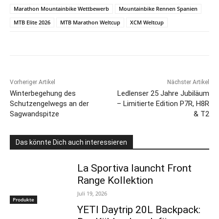
Marathon Mountainbike Wettbewerb
Mountainbike Rennen Spanien
MTB Elite 2026
MTB Marathon Weltcup
XCM Weltcup
Vorheriger Artikel
Nächster Artikel
Winterbegehung des
Ledlenser 25 Jahre Jubiläum
Schutzengelwegs an der
– Limitierte Edition P7R, H8R
Sagwandspitze
& T2
Das könnte Dich auch interessieren
La Sportiva launcht Front
Range Kollektion
Juli 19, 2026
Produkte
YETI Daytrip 20L Backpack: