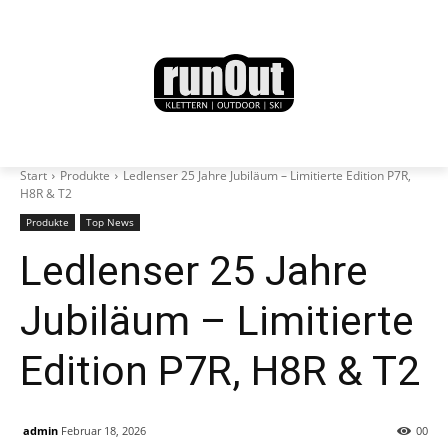
Start
Produkte
Ledlenser 25 Jahre Jubiläum – Limitierte Edition P7R,
H8R & T2
Produkte
Top News
Ledlenser 25 Jahre
Jubiläum – Limitierte
Edition P7R, H8R & T2
admin
Februar 18, 2026
0
0