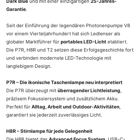
Dark Blue
und mit einer einzigartigen
25-Jahres-
Garantie
.
Seit der Einführung der legendären Photonenpumpe V8
vor einem Vierteljahrhundert hat sich Ledlenser als
globaler Marktführer für
portables LED-Licht
etabliert.
Die P7R, H8R und T2 setzen diese Erfolgsgeschichte fort
und verbinden modernste LED-Technologie mit
langlebigem Design.
P7R – Die ikonische Taschenlampe neu interpretiert
Die P7R überzeugt mit
überragender Lichtleistung
,
präzisem Fokussiersystem und zusätzlichem Akku.
Perfekt für
Alltag, Arbeit und Outdoor-Aktivitäten
,
garantiert sie jederzeit zuverlässiges Licht.
H8R – Stirnlampe für jede Gelegenheit
Die H8R bietet das
Advanced Focus System
, USB-C-