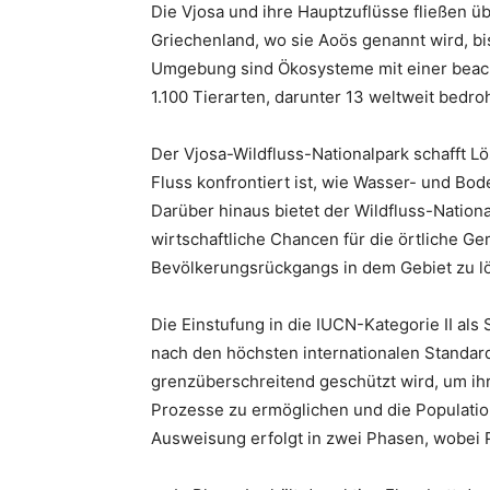
Die Vjosa und ihre Hauptzuflüsse fließen ü
Griechenland, wo sie Aoös genannt wird, bis
Umgebung sind Ökosysteme mit einer beacht
1.100 Tierarten, darunter 13 weltweit bedro
Der Vjosa-Wildfluss-Nationalpark schafft L
Fluss konfrontiert ist, wie Wasser- und Bo
Darüber hinaus bietet der Wildfluss-Natio
wirtschaftliche Chancen für die örtliche G
Bevölkerungsrückgangs in dem Gebiet zu l
Die Einstufung in die IUCN-Kategorie II als
nach den höchsten internationalen Standard
grenzüberschreitend geschützt wird, um ihre
Prozesse zu ermöglichen und die Population
Ausweisung erfolgt in zwei Phasen, wobei P