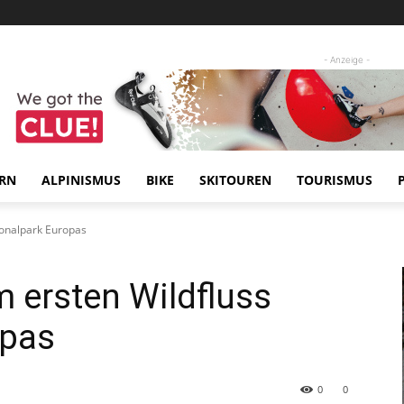
- Anzeige -
RN
ALPINISMUS
BIKE
SKITOUREN
TOURISMUS
ionalpark Europas
m ersten Wildfluss
opas
0
0