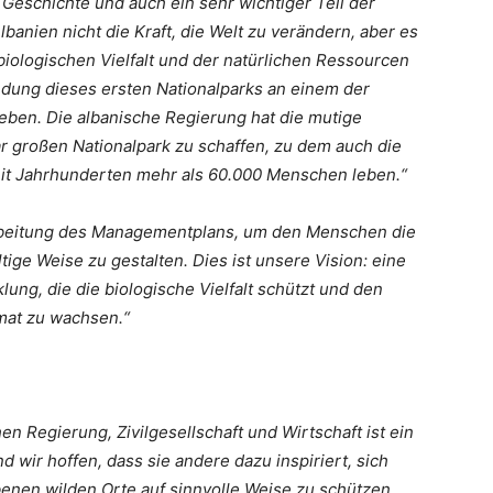
 Geschichte und auch ein sehr wichtiger Teil der
banien nicht die Kraft, die Welt zu verändern, aber es
iologischen Vielfalt und der natürlichen Ressourcen
ündung dieses ersten Nationalparks an einem der
eben. Die albanische Regierung hat die mutige
r großen Nationalpark zu schaffen, zu dem auch die
seit Jahrhunderten mehr als 60.000 Menschen leben.“
arbeitung des Managementplans, um den Menschen die
tige Weise zu gestalten. Dies ist unsere Vision: eine
ung, die die biologische Vielfalt schützt und den
imat zu wachsen.“
n Regierung, Zivilgesellschaft und Wirtschaft ist ein
d wir hoffen, dass sie andere dazu inspiriert, sich
nen wilden Orte auf sinnvolle Weise zu schützen.