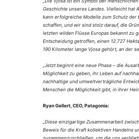
„Die Vjosa ist ein Symbol der menschlichen
Geschichte unseres Landes. Vielleicht hat Al
kann erfolgreiche Modelle zum Schutz der b
schaffen, und wir sind stolz darauf, die Gr
letzten wilden Flüsse Europas bekannt zu g
Entscheidung getroffen, einen 12.727 Hekta
190 Kilometer lange Vjosa gehört, an der 
„Jetzt beginnt eine neue Phase – die Aus
Möglichkeit zu geben, ihr Leben auf nachhal
nachhaltige und umweltverträgliche Entwickl
Menschen die Möglichkeit gibt, in ihrer He
Ryan Gellert, CEO, Patagonia:
„Diese einzigartige Zusammenarbeit zwische
Beweis für die Kraft kollektiven Handelns un
zusammenzuschließen, um die uns verbliebe